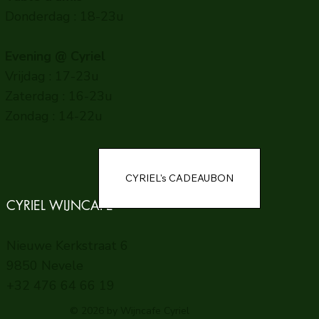
Donderdag : 18-23u
Evening @ Cyriel
Vrijdag : 17-23u
Zaterdag : 16-23u
Zondag : 14-22u
CYRIEL WIJNCAFE
Nieuwe Kerkstraat 6
9850 Nevele
+32 476 64 66 19
© 2026 by Wijncafe Cyriel