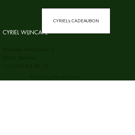
CYRIEL WIJNCAFE
Nieuwe Kerkstraat 6
9850 Nevele
+32 476 64 66 19
© 2026 by Wijncafe Cyriel