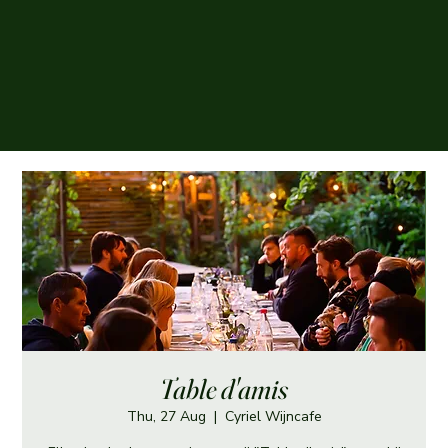
Table d'amis
Thu, 27 Aug
  |  
Cyriel Wijncafe