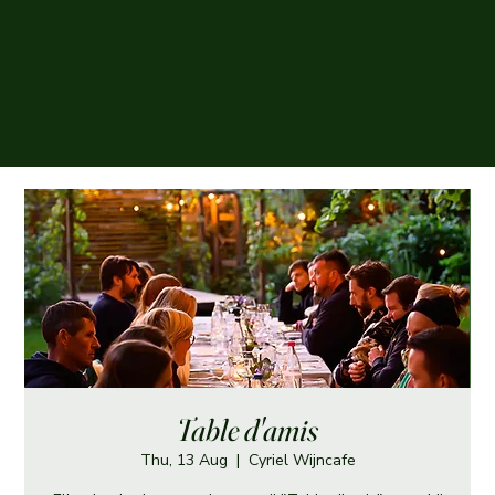
Table d'amis
Thu, 13 Aug
  |  
Cyriel Wijncafe