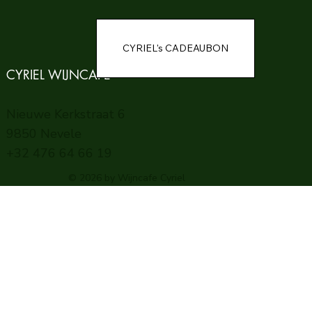
CYRIEL WIJNCAFE
Nieuwe Kerkstraat 6
9850 Nevele
+32 476 64 66 19
© 2026 by Wijncafe Cyriel